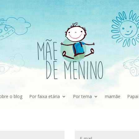
obre o blog
Por faixa etária
Por tema
mamãe
Papai