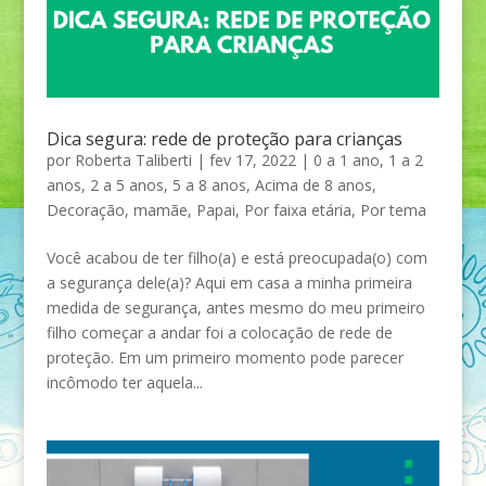
Dica segura: rede de proteção para crianças
por
Roberta Taliberti
|
fev 17, 2022
|
0 a 1 ano
,
1 a 2
anos
,
2 a 5 anos
,
5 a 8 anos
,
Acima de 8 anos
,
Decoração
,
mamãe
,
Papai
,
Por faixa etária
,
Por tema
Você acabou de ter filho(a) e está preocupada(o) com
a segurança dele(a)? Aqui em casa a minha primeira
medida de segurança, antes mesmo do meu primeiro
filho começar a andar foi a colocação de rede de
proteção. Em um primeiro momento pode parecer
incômodo ter aquela...