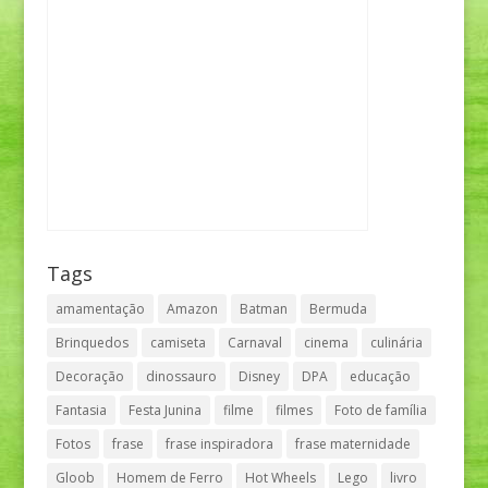
Tags
amamentação
Amazon
Batman
Bermuda
Brinquedos
camiseta
Carnaval
cinema
culinária
Decoração
dinossauro
Disney
DPA
educação
Fantasia
Festa Junina
filme
filmes
Foto de família
Fotos
frase
frase inspiradora
frase maternidade
Gloob
Homem de Ferro
Hot Wheels
Lego
livro