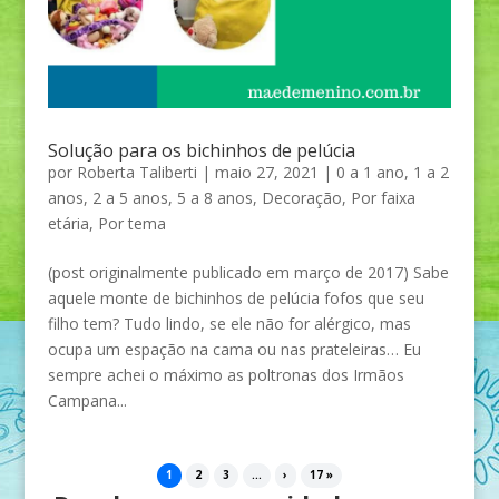
Solução para os bichinhos de pelúcia
por
Roberta Taliberti
|
maio 27, 2021
|
0 a 1 ano
,
1 a 2
anos
,
2 a 5 anos
,
5 a 8 anos
,
Decoração
,
Por faixa
etária
,
Por tema
(post originalmente publicado em março de 2017) Sabe
aquele monte de bichinhos de pelúcia fofos que seu
filho tem? Tudo lindo, se ele não for alérgico, mas
ocupa um espação na cama ou nas prateleiras… Eu
sempre achei o máximo as poltronas dos Irmãos
Campana...
1
2
3
...
›
17 »