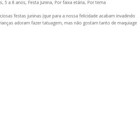
s
,
5 a 8 anos
,
Festa Junina
,
Por faixa etária
,
Por tema
iciosas festas juninas (que para a nossa felicidade acabam invadindo
s crianças adoram fazer tatuagem, mas não gostam tanto de maquiag