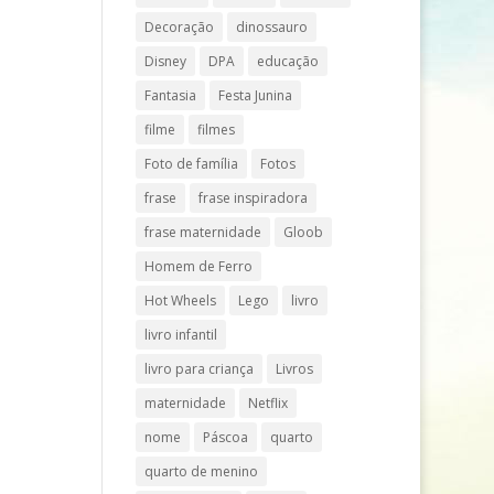
Decoração
dinossauro
Disney
DPA
educação
Fantasia
Festa Junina
filme
filmes
Foto de família
Fotos
frase
frase inspiradora
frase maternidade
Gloob
Homem de Ferro
Hot Wheels
Lego
livro
livro infantil
livro para criança
Livros
maternidade
Netflix
nome
Páscoa
quarto
quarto de menino