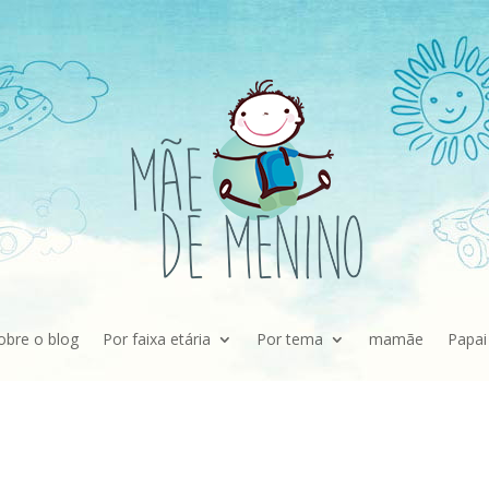
obre o blog
Por faixa etária
Por tema
mamãe
Papai