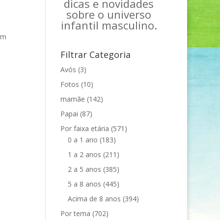
dicas e novidades
sobre o universo
infantil masculino.
em
Filtrar Categoria
Avós
(3)
Fotos
(10)
mamãe
(142)
Papai
(87)
Por faixa etária
(571)
0 a 1 ano
(183)
1 a 2 anos
(211)
2 a 5 anos
(385)
5 a 8 anos
(445)
Acima de 8 anos
(394)
Por tema
(702)