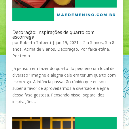
Decoração: inspirações de quarto com
escorrega
por
Roberta Taliberti
|
jan 19, 2021
|
2 a 5 anos
,
5 a 8
anos
,
Acima de 8 anos
,
Decoração
,
Por faixa etária
,
Por tema
Já pensou em fazer do quarto do pequeno um local de
diversão? Imagine a alegria dele em ter um quarto com
escorrega. A infância passa tão rápido que eu sou
super a favor de aproveitarmos a diversão e alegria
dessa fase gostosa. Pensando nisso, separei dez
inspirações...