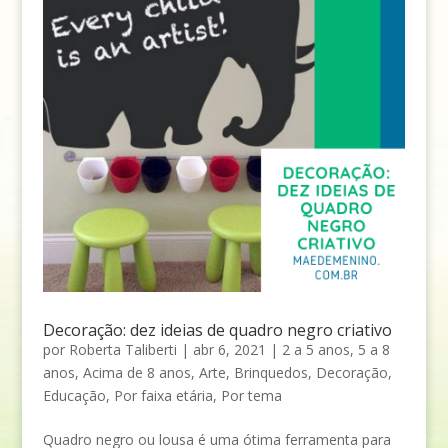
Decoração: dez ideias de quadro negro criativo
por
Roberta Taliberti
|
abr 6, 2021
|
2 a 5 anos
,
5 a 8
anos
,
Acima de 8 anos
,
Arte
,
Brinquedos
,
Decoração
,
Educação
,
Por faixa etária
,
Por tema
Quadro negro ou lousa é uma ótima ferramenta para