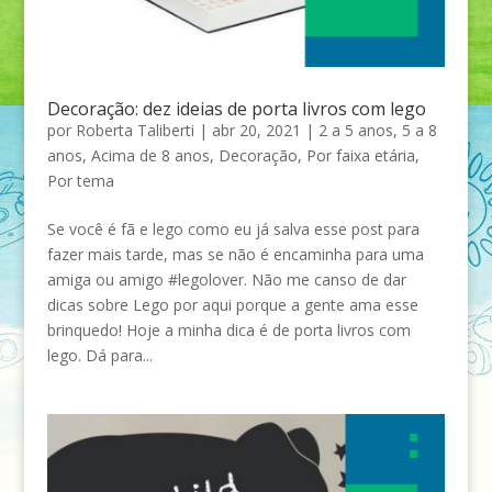
Decoração: dez ideias de porta livros com lego
por
Roberta Taliberti
|
abr 20, 2021
|
2 a 5 anos
,
5 a 8
anos
,
Acima de 8 anos
,
Decoração
,
Por faixa etária
,
Por tema
Se você é fã e lego como eu já salva esse post para
fazer mais tarde, mas se não é encaminha para uma
amiga ou amigo #legolover. Não me canso de dar
dicas sobre Lego por aqui porque a gente ama esse
brinquedo! Hoje a minha dica é de porta livros com
lego. Dá para...