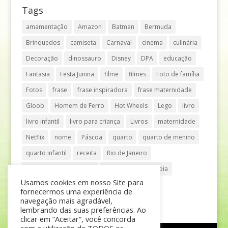
Tags
amamentação
Amazon
Batman
Bermuda
Brinquedos
camiseta
Carnaval
cinema
culinária
Decoração
dinossauro
Disney
DPA
educação
Fantasia
Festa Junina
filme
filmes
Foto de família
Fotos
frase
frase inspiradora
frase maternidade
Gloob
Homem de Ferro
Hot Wheels
Lego
livro
livro infantil
livro para criança
Livros
maternidade
Netflix
nome
Páscoa
quarto
quarto de menino
quarto infantil
receita
Rio de Janeiro
Shopping Anália Franco
Shopping Vila Olímpia
Usamos cookies em nosso Site para
São Paulo
teatro
tênis
fornecermos uma experiência de
navegação mais agradável,
lembrando das suas preferências. Ao
clicar em “Aceitar”, você concorda