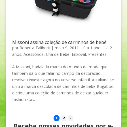
Missoni assina coleção de carrinhos de bebê
por
Roberta Taliberti
|
maio 9, 2011
|
0 a 1 ano
,
1 a 2
anos
,
Acessórios
,
Chá de Bebê
,
Enxoval
,
Presentes
A Missoni, badalada marca do mundo da moda que
também dá o que falar no campo da decoração,
resolveu investir agora no universo infantil. A italiana se
uniu à marca descolada de carrinhos de bebê Bugaboo
e criou uma coleção de carrinhos de deixar qualquer
fashionista...
1
2
›
Receba nossas novidades por e-