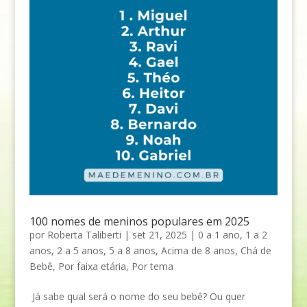
100 nomes de meninos populares em 2025
por
Roberta Taliberti
|
set 21, 2025
|
0 a 1 ano
,
1 a 2
anos
,
2 a 5 anos
,
5 a 8 anos
,
Acima de 8 anos
,
Chá de
Bebê
,
Por faixa etária
,
Por tema
Já sabe qual será o nome do seu bebê? Ou quer