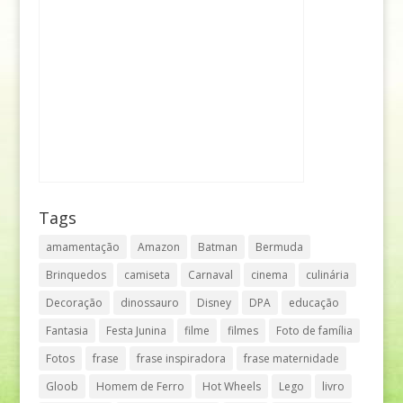
Tags
amamentação
Amazon
Batman
Bermuda
Brinquedos
camiseta
Carnaval
cinema
culinária
Decoração
dinossauro
Disney
DPA
educação
Fantasia
Festa Junina
filme
filmes
Foto de família
Fotos
frase
frase inspiradora
frase maternidade
Gloob
Homem de Ferro
Hot Wheels
Lego
livro