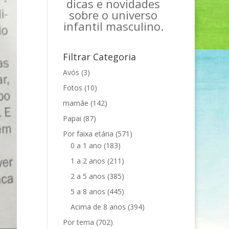
dicas e novidades
sobre o universo
infantil masculino.
Filtrar Categoria
Avós
(3)
Fotos
(10)
mamãe
(142)
Papai
(87)
Por faixa etária
(571)
0 a 1 ano
(183)
1 a 2 anos
(211)
2 a 5 anos
(385)
5 a 8 anos
(445)
Acima de 8 anos
(394)
Por tema
(702)