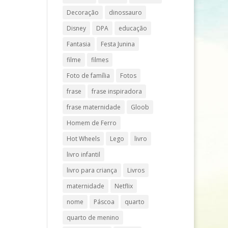
Decoração
dinossauro
Disney
DPA
educação
Fantasia
Festa Junina
filme
filmes
Foto de família
Fotos
frase
frase inspiradora
frase maternidade
Gloob
Homem de Ferro
Hot Wheels
Lego
livro
livro infantil
livro para criança
Livros
maternidade
Netflix
nome
Páscoa
quarto
quarto de menino