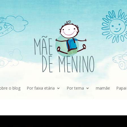
obre o blog
Por faixa etária
Por tema
mamãe
Papai