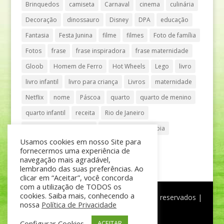
Brinquedos
camiseta
Carnaval
cinema
culinária
Decoração
dinossauro
Disney
DPA
educação
Fantasia
Festa Junina
filme
filmes
Foto de família
Fotos
frase
frase inspiradora
frase maternidade
Gloob
Homem de Ferro
Hot Wheels
Lego
livro
livro infantil
livro para criança
Livros
maternidade
Netflix
nome
Páscoa
quarto
quarto de menino
quarto infantil
receita
Rio de Janeiro
Shopping Anália Franco
Shopping Vila Olímpia
Usamos cookies em nosso Site para
São Paulo
teatro
tênis
fornecermos uma experiência de
navegação mais agradável,
lembrando das suas preferências. Ao
clicar em “Aceitar”, você concorda
com a utilização de TODOS os
cookies. Saiba mais, conhecendo a
®
Mãe de Menino
| © Todos os direitos reservados |
nossa
Política de Privacidade
Política de Privacidade
Configurar Cookies
ACEITAR