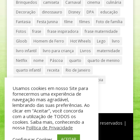
Brinquedos
camiseta
Carnaval
cinema
culinária
Decoração
dinossauro
Disney
DPA
educação
Fantasia
Festa Junina
filme
filmes
Foto de família
Fotos
frase
frase inspiradora
frase maternidade
Gloob
Homem de Ferro
Hot Wheels
Lego
livro
livro infantil
livro para criança
Livros
maternidade
Netflix
nome
Páscoa
quarto
quarto de menino
quarto infantil
receita
Rio de Janeiro
Shopping Anália Franco
Shopping Vila Olímpia
Usamos cookies em nosso Site para
São Paulo
teatro
tênis
fornecermos uma experiência de
navegação mais agradável,
lembrando das suas preferências. Ao
clicar em “Aceitar”, você concorda
com a utilização de TODOS os
cookies. Saiba mais, conhecendo a
®
Mãe de Menino
| © Todos os direitos reservados |
nossa
Política de Privacidade
Política de Privacidade
Configurar Cookies
ACEITAR