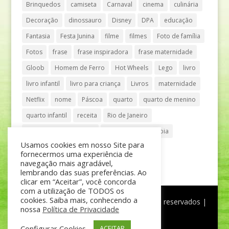
Brinquedos
camiseta
Carnaval
cinema
culinária
Decoração
dinossauro
Disney
DPA
educação
Fantasia
Festa Junina
filme
filmes
Foto de família
Fotos
frase
frase inspiradora
frase maternidade
Gloob
Homem de Ferro
Hot Wheels
Lego
livro
livro infantil
livro para criança
Livros
maternidade
Netflix
nome
Páscoa
quarto
quarto de menino
quarto infantil
receita
Rio de Janeiro
Shopping Anália Franco
Shopping Vila Olímpia
Usamos cookies em nosso Site para
São Paulo
teatro
tênis
fornecermos uma experiência de
navegação mais agradável,
lembrando das suas preferências. Ao
clicar em “Aceitar”, você concorda
com a utilização de TODOS os
cookies. Saiba mais, conhecendo a
®
Mãe de Menino
| © Todos os direitos reservados |
nossa
Política de Privacidade
Política de Privacidade
Configurar Cookies
ACEITAR