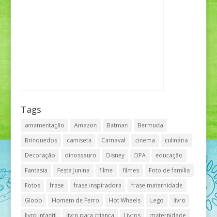
Tags
amamentação
Amazon
Batman
Bermuda
Brinquedos
camiseta
Carnaval
cinema
culinária
Decoração
dinossauro
Disney
DPA
educação
Fantasia
Festa Junina
filme
filmes
Foto de família
Fotos
frase
frase inspiradora
frase maternidade
Gloob
Homem de Ferro
Hot Wheels
Lego
livro
livro infantil
livro para criança
Livros
maternidade