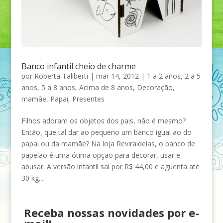
Banco infantil cheio de charme
por
Roberta Taliberti
|
mar 14, 2012
|
1 a 2 anos
,
2 a 5
anos
,
5 a 8 anos
,
Acima de 8 anos
,
Decoração
,
mamãe
,
Papai
,
Presentes
Filhos adoram os objetos dos pais, não é mesmo?
Então, que tal dar ao pequeno um banco igual ao do
papai ou da mamãe? Na loja Reviraideias, o banco de
papelão é uma ótima opção para decorar, usar e
abusar. A versão infantil sai por R$ 44,00 e aguenta até
30 kg....
Receba nossas novidades por e-