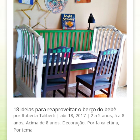
18 ideias para reaproveitar o berço do bebê
por
Roberta Taliberti
|
abr 18, 2017
|
2 a 5 anos
,
5 a 8
anos
,
Acima de 8 anos
,
Decoração
,
Por faixa etária
,
Por tema