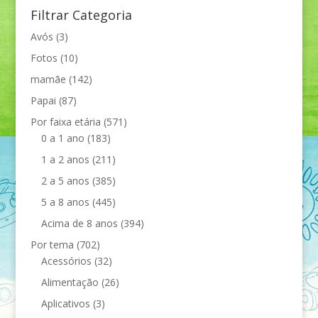
Filtrar Categoria
Avós
(3)
Fotos
(10)
mamãe
(142)
Papai
(87)
Por faixa etária
(571)
0 a 1 ano
(183)
1 a 2 anos
(211)
2 a 5 anos
(385)
5 a 8 anos
(445)
Acima de 8 anos
(394)
Por tema
(702)
Acessórios
(32)
Alimentação
(26)
Aplicativos
(3)