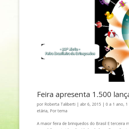
Feira apresenta 1.500 la
por
Roberta Taliberti
|
abr 6, 2015
|
0 a 1 ano
,
1
etária
,
Por tema
A maior feira de brinquedos do Brasil E terceir