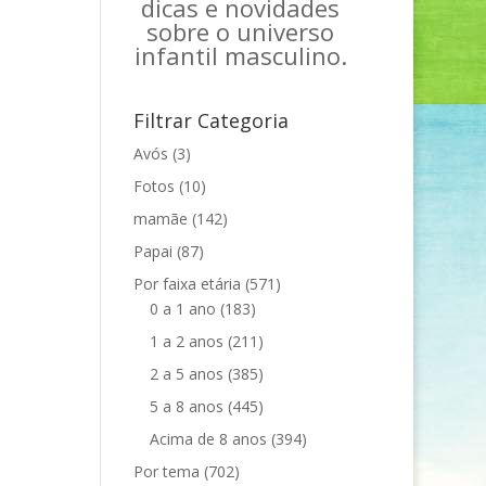
dicas e novidades
sobre o universo
infantil masculino.
Filtrar Categoria
Avós
(3)
Fotos
(10)
mamãe
(142)
Papai
(87)
Por faixa etária
(571)
0 a 1 ano
(183)
1 a 2 anos
(211)
2 a 5 anos
(385)
5 a 8 anos
(445)
Acima de 8 anos
(394)
Por tema
(702)