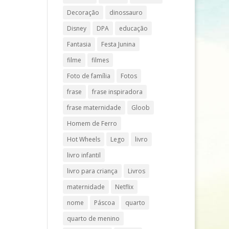
Decoração
dinossauro
Disney
DPA
educação
Fantasia
Festa Junina
filme
filmes
Foto de família
Fotos
frase
frase inspiradora
frase maternidade
Gloob
Homem de Ferro
Hot Wheels
Lego
livro
livro infantil
livro para criança
Livros
maternidade
Netflix
nome
Páscoa
quarto
quarto de menino