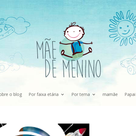
obre o blog
Por faixa etária
Por tema
mamãe
Papai