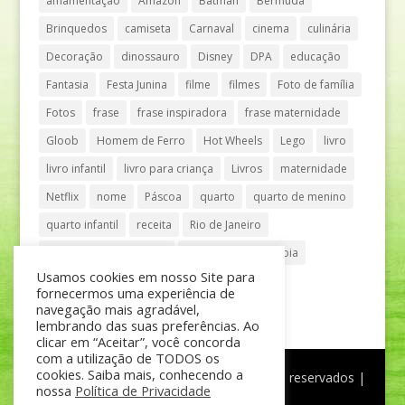
amamentação
Amazon
Batman
Bermuda
Brinquedos
camiseta
Carnaval
cinema
culinária
Decoração
dinossauro
Disney
DPA
educação
Fantasia
Festa Junina
filme
filmes
Foto de família
Fotos
frase
frase inspiradora
frase maternidade
Gloob
Homem de Ferro
Hot Wheels
Lego
livro
livro infantil
livro para criança
Livros
maternidade
Netflix
nome
Páscoa
quarto
quarto de menino
quarto infantil
receita
Rio de Janeiro
Shopping Anália Franco
Shopping Vila Olímpia
Usamos cookies em nosso Site para
São Paulo
teatro
tênis
fornecermos uma experiência de
navegação mais agradável,
lembrando das suas preferências. Ao
clicar em “Aceitar”, você concorda
com a utilização de TODOS os
cookies. Saiba mais, conhecendo a
®
Mãe de Menino
| © Todos os direitos reservados |
nossa
Política de Privacidade
Política de Privacidade