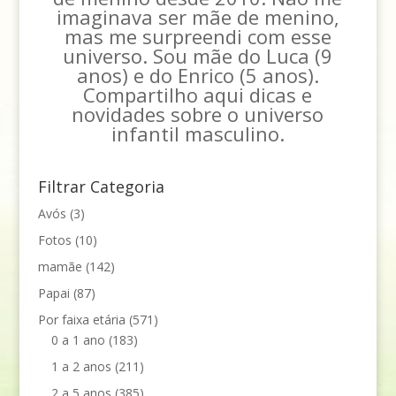
imaginava ser mãe de menino,
mas me surpreendi com esse
universo. Sou mãe do Luca (9
anos) e do Enrico (5 anos).
Compartilho aqui dicas e
novidades sobre o universo
infantil masculino.
Filtrar Categoria
Avós
(3)
Fotos
(10)
mamãe
(142)
Papai
(87)
Por faixa etária
(571)
0 a 1 ano
(183)
1 a 2 anos
(211)
2 a 5 anos
(385)