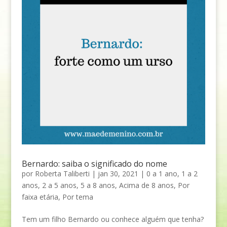
Bernardo: saiba o significado do nome
por
Roberta Taliberti
|
jan 30, 2021
|
0 a 1 ano
,
1 a 2
anos
,
2 a 5 anos
,
5 a 8 anos
,
Acima de 8 anos
,
Por
faixa etária
,
Por tema
Tem um filho Bernardo ou conhece alguém que tenha?