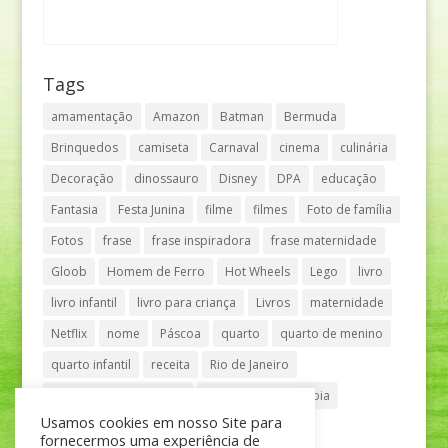
Tags
amamentação
Amazon
Batman
Bermuda
Brinquedos
camiseta
Carnaval
cinema
culinária
Decoração
dinossauro
Disney
DPA
educação
Fantasia
Festa Junina
filme
filmes
Foto de família
Fotos
frase
frase inspiradora
frase maternidade
Gloob
Homem de Ferro
Hot Wheels
Lego
livro
livro infantil
livro para criança
Livros
maternidade
Netflix
nome
Páscoa
quarto
quarto de menino
quarto infantil
receita
Rio de Janeiro
Shopping Anália Franco
Shopping Vila Olímpia
Usamos cookies em nosso Site para
São Paulo
teatro
tênis
fornecermos uma experiência de