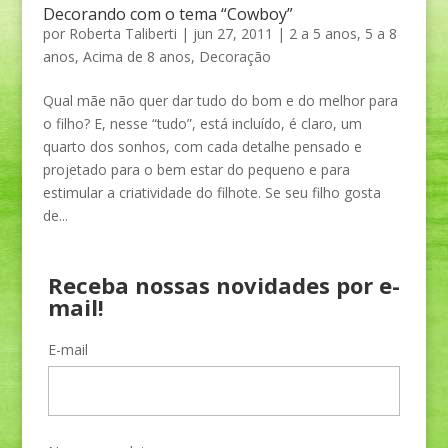
Decorando com o tema “Cowboy”
por
Roberta Taliberti
|
jun 27, 2011
|
2 a 5 anos
,
5 a 8
anos
,
Acima de 8 anos
,
Decoração
Qual mãe não quer dar tudo do bom e do melhor para
o filho? E, nesse “tudo”, está incluído, é claro, um
quarto dos sonhos, com cada detalhe pensado e
projetado para o bem estar do pequeno e para
estimular a criatividade do filhote. Se seu filho gosta
de...
Receba nossas novidades por e-
mail!
E-mail