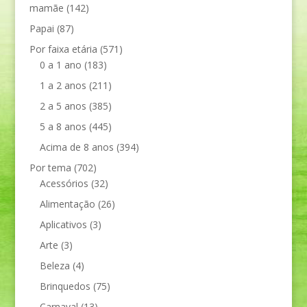
mamãe
(142)
Papai
(87)
Por faixa etária
(571)
0 a 1 ano
(183)
1 a 2 anos
(211)
2 a 5 anos
(385)
5 a 8 anos
(445)
Acima de 8 anos
(394)
Por tema
(702)
Acessórios
(32)
Alimentação
(26)
Aplicativos
(3)
Arte
(3)
Beleza
(4)
Brinquedos
(75)
Carnaval
(13)