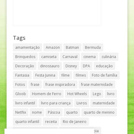
Tags
amamentação
Amazon
Batman
Bermuda
Brinquedos
camiseta
Carnaval
cinema
culinária
Decoração
dinossauro
Disney
DPA
educação
Fantasia
Festa Junina
filme
filmes
Foto de família
Fotos
frase
frase inspiradora
frase maternidade
Gloob
Homem de Ferro
Hot Wheels
Lego
livro
livro infantil
livro para criança
Livros
maternidade
Netflix
nome
Páscoa
quarto
quarto de menino
quarto infantil
receita
Rio de Janeiro
Shopping Anália Franco
Shopping Vila Olímpia