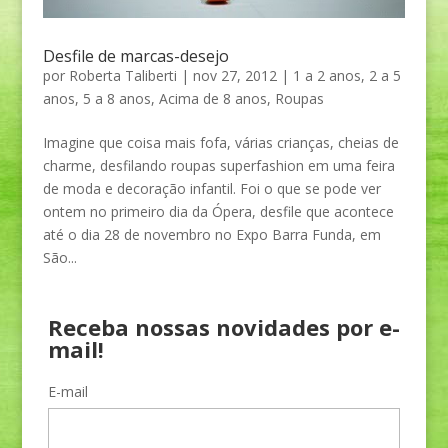
Desfile de marcas-desejo
por
Roberta Taliberti
|
nov 27, 2012
|
1 a 2 anos
,
2 a 5
anos
,
5 a 8 anos
,
Acima de 8 anos
,
Roupas
Imagine que coisa mais fofa, várias crianças, cheias de
charme, desfilando roupas superfashion em uma feira
de moda e decoração infantil. Foi o que se pode ver
ontem no primeiro dia da Ópera, desfile que acontece
até o dia 28 de novembro no Expo Barra Funda, em
São...
Receba nossas novidades por e-
mail!
E-mail