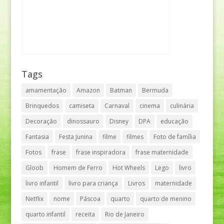
Tags
amamentação
Amazon
Batman
Bermuda
Brinquedos
camiseta
Carnaval
cinema
culinária
Decoração
dinossauro
Disney
DPA
educação
Fantasia
Festa Junina
filme
filmes
Foto de família
Fotos
frase
frase inspiradora
frase maternidade
Gloob
Homem de Ferro
Hot Wheels
Lego
livro
livro infantil
livro para criança
Livros
maternidade
Netflix
nome
Páscoa
quarto
quarto de menino
quarto infantil
receita
Rio de Janeiro