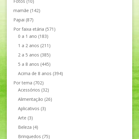
Fotos
(10)
mamãe
(142)
Papai
(87)
Por faixa etária
(571)
0 a 1 ano
(183)
1 a 2 anos
(211)
2 a 5 anos
(385)
5 a 8 anos
(445)
Acima de 8 anos
(394)
Por tema
(702)
Acessórios
(32)
Alimentação
(26)
Aplicativos
(3)
Arte
(3)
Beleza
(4)
Brinquedos
(75)