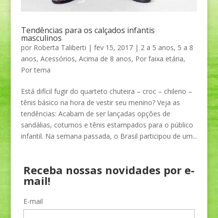
Tendências para os calçados infantis
masculinos
por
Roberta Taliberti
|
fev 15, 2017
|
2 a 5 anos
,
5 a 8
anos
,
Acessórios
,
Acima de 8 anos
,
Por faixa etária
,
Por tema
Está difícil fugir do quarteto chuteira – croc – chileno –
tênis básico na hora de vestir seu menino? Veja as
tendências: Acabam de ser lançadas opções de
sandálias, coturnos e tênis estampados para o público
infantil. Na semana passada, o Brasil participou de um...
Receba nossas novidades por e-
mail!
E-mail