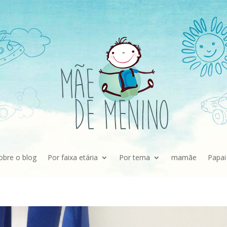
obre o blog
Por faixa etária
Por tema
mamãe
Papai