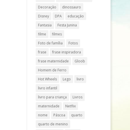
Decoração
dinossauro
Disney
DPA
educação
Fantasia
Festa Junina
filme
filmes
Foto de família
Fotos
frase
frase inspiradora
frase maternidade
Gloob
Homem de Ferro
Hot Wheels
Lego
livro
livro infantil
livro para criança
Livros
maternidade
Netflix
nome
Páscoa
quarto
quarto de menino