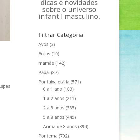
dicas e novidades
sobre o universo
infantil masculino.
Filtrar Categoria
Avós
(3)
Fotos
(10)
mamãe
(142)
Papai
(87)
Por faixa etária
(571)
uipes
0 a 1 ano
(183)
1 a 2 anos
(211)
2 a 5 anos
(385)
5 a 8 anos
(445)
Acima de 8 anos
(394)
Por tema
(702)