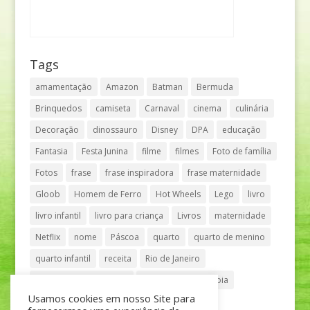
Tags
amamentação
Amazon
Batman
Bermuda
Brinquedos
camiseta
Carnaval
cinema
culinária
Decoração
dinossauro
Disney
DPA
educação
Fantasia
Festa Junina
filme
filmes
Foto de família
Fotos
frase
frase inspiradora
frase maternidade
Gloob
Homem de Ferro
Hot Wheels
Lego
livro
livro infantil
livro para criança
Livros
maternidade
Netflix
nome
Páscoa
quarto
quarto de menino
quarto infantil
receita
Rio de Janeiro
Shopping Anália Franco
Shopping Vila Olímpia
Usamos cookies em nosso Site para
São Paulo
teatro
tênis