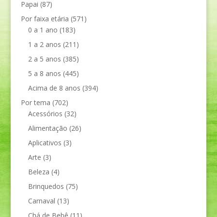
Papai
(87)
Por faixa etária
(571)
0 a 1 ano
(183)
1 a 2 anos
(211)
2 a 5 anos
(385)
5 a 8 anos
(445)
Acima de 8 anos
(394)
Por tema
(702)
Acessórios
(32)
Alimentação
(26)
Aplicativos
(3)
Arte
(3)
Beleza
(4)
Brinquedos
(75)
Carnaval
(13)
Chá de Bebê
(11)