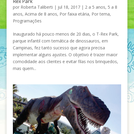
Rex Park
por
Roberta Taliberti
|
jul 18, 2017
|
2 a 5 anos
,
5 a 8
anos
,
Acima de 8 anos
,
Por faixa etária
,
Por tema
,
Programações
Inaugurado há pouco menos de 20 dias, o T-Rex Park,
parque infantil com temática de dinossauros, em
Campinas, fez tanto sucesso que agora precisa
implementar alguns ajustes. O objetivo é trazer maior
comodidade aos clientes e evitar filas nos brinquedos,
mas quem...