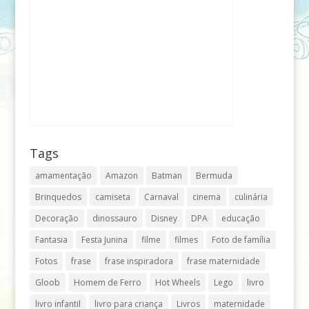
Tags
amamentação
Amazon
Batman
Bermuda
Brinquedos
camiseta
Carnaval
cinema
culinária
Decoração
dinossauro
Disney
DPA
educação
Fantasia
Festa Junina
filme
filmes
Foto de família
Fotos
frase
frase inspiradora
frase maternidade
Gloob
Homem de Ferro
Hot Wheels
Lego
livro
livro infantil
livro para criança
Livros
maternidade