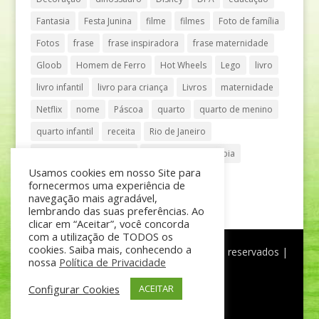
Fantasia
Festa Junina
filme
filmes
Foto de família
Fotos
frase
frase inspiradora
frase maternidade
Gloob
Homem de Ferro
Hot Wheels
Lego
livro
livro infantil
livro para criança
Livros
maternidade
Netflix
nome
Páscoa
quarto
quarto de menino
quarto infantil
receita
Rio de Janeiro
Shopping Anália Franco
Shopping Vila Olímpia
Usamos cookies em nosso Site para
São Paulo
teatro
tênis
fornecermos uma experiência de
navegação mais agradável,
lembrando das suas preferências. Ao
clicar em “Aceitar”, você concorda
com a utilização de TODOS os
cookies. Saiba mais, conhecendo a
®
Mãe de Menino
| © Todos os direitos reservados |
nossa
Política de Privacidade
Política de Privacidade
Configurar Cookies
ACEITAR