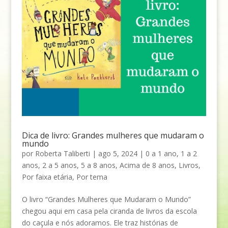
Dica de livro: Grandes mulheres que mudaram o
mundo
por
Roberta Taliberti
|
ago 5, 2024
|
0 a 1 ano
,
1 a 2
anos
,
2 a 5 anos
,
5 a 8 anos
,
Acima de 8 anos
,
Livros
,
Por faixa etária
,
Por tema
O livro “Grandes Mulheres que Mudaram o Mundo”
chegou aqui em casa pela ciranda de livros da escola
do caçula e nós adoramos. Ele traz histórias de