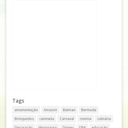
Tags
amamentação
Amazon
Batman
Bermuda
Brinquedos
camiseta
Carnaval
cinema
culinária
Decoração
dinossauro
Disney
DPA
educação