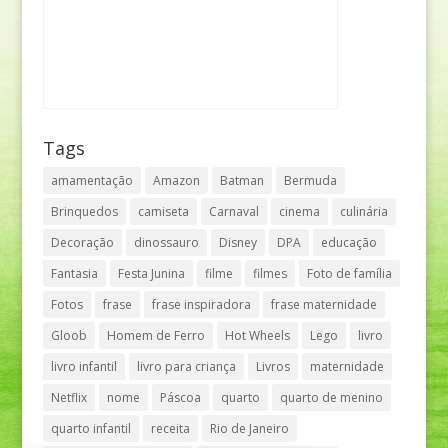
Tags
amamentação
Amazon
Batman
Bermuda
Brinquedos
camiseta
Carnaval
cinema
culinária
Decoração
dinossauro
Disney
DPA
educação
Fantasia
Festa Junina
filme
filmes
Foto de família
Fotos
frase
frase inspiradora
frase maternidade
Gloob
Homem de Ferro
Hot Wheels
Lego
livro
livro infantil
livro para criança
Livros
maternidade
Netflix
nome
Páscoa
quarto
quarto de menino
quarto infantil
receita
Rio de Janeiro