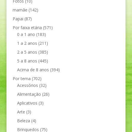
Fotos
(10)
mamãe
(142)
Papai
(87)
Por faixa etária
(571)
0 a 1 ano
(183)
1 a 2 anos
(211)
2 a 5 anos
(385)
5 a 8 anos
(445)
Acima de 8 anos
(394)
Por tema
(702)
Acessórios
(32)
Alimentação
(26)
Aplicativos
(3)
Arte
(3)
Beleza
(4)
Brinquedos
(75)