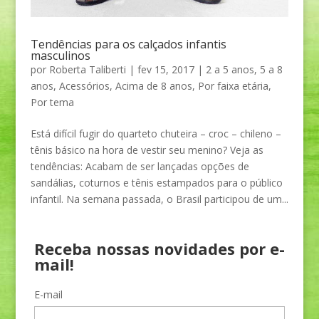
Tendências para os calçados infantis
masculinos
por
Roberta Taliberti
|
fev 15, 2017
|
2 a 5 anos
,
5 a 8
anos
,
Acessórios
,
Acima de 8 anos
,
Por faixa etária
,
Por tema
Está difícil fugir do quarteto chuteira – croc – chileno –
tênis básico na hora de vestir seu menino? Veja as
tendências: Acabam de ser lançadas opções de
sandálias, coturnos e tênis estampados para o público
infantil. Na semana passada, o Brasil participou de um...
Receba nossas novidades por e-
mail!
E-mail