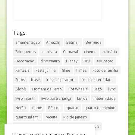
Tags
amamentação
Amazon
Batman
Bermuda
Brinquedos
camiseta
Carnaval
cinema
culinária
Decoração
dinossauro
Disney
DPA
educação
Fantasia
Festa Junina
filme
filmes
Foto de família
Fotos
frase
frase inspiradora
frase maternidade
Gloob
Homem de Ferro
Hot Wheels
Lego
livro
livro infantil
livro para criança
Livros
maternidade
Netflix
nome
Páscoa
quarto
quarto de menino
quarto infantil
receita
Rio de Janeiro
Shopping Anália Franco
Shopping Vila Olímpia
Usamos cookies em nosso Site para