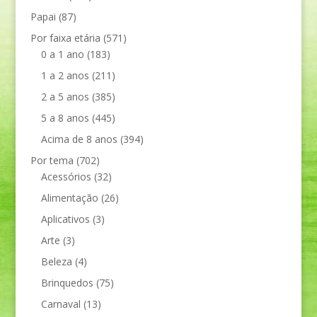
Papai
(87)
Por faixa etária
(571)
0 a 1 ano
(183)
1 a 2 anos
(211)
2 a 5 anos
(385)
5 a 8 anos
(445)
Acima de 8 anos
(394)
Por tema
(702)
Acessórios
(32)
Alimentação
(26)
Aplicativos
(3)
Arte
(3)
Beleza
(4)
Brinquedos
(75)
Carnaval
(13)