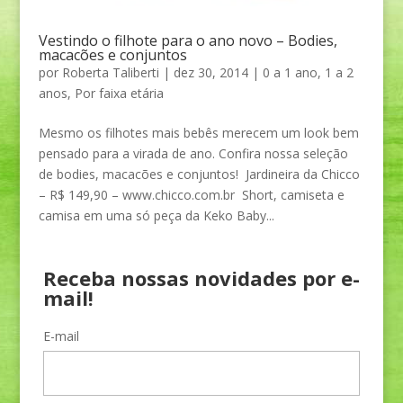
Vestindo o filhote para o ano novo – Bodies,
macacões e conjuntos
por
Roberta Taliberti
|
dez 30, 2014
|
0 a 1 ano
,
1 a 2
anos
,
Por faixa etária
Mesmo os filhotes mais bebês merecem um look bem
pensado para a virada de ano. Confira nossa seleção
de bodies, macacões e conjuntos! Jardineira da Chicco
– R$ 149,90 – www.chicco.com.br Short, camiseta e
camisa em uma só peça da Keko Baby...
Receba nossas novidades por e-
mail!
E-mail