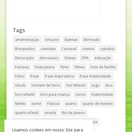
Tags
amamentação
Amazon
Batman
Bermuda
Brinquedos
camiseta
Carnaval
cinema
culinária
Decoração
dinossauro
Disney
DPA
educação
Fantasia
Festa Junina
filme
filmes
Foto de família
Fotos
frase
frase inspiradora
frase maternidade
Gloob
Homem de Ferro
Hot Wheels
Lego
livro
livro infantil
livro para criança
Livros
maternidade
Netflix
nome
Páscoa
quarto
quarto de menino
quarto infantil
receita
Rio de Janeiro
Shopping Anália Franco
Shopping Vila Olímpia
Usamos cookies em nosso Site para
São Paulo
teatro
tênis