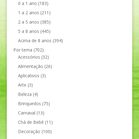
0 a 1 ano
(183)
1 a 2 anos
(211)
2 a 5 anos
(385)
5 a 8 anos
(445)
Acima de 8 anos
(394)
Por tema
(702)
Acessórios
(32)
Alimentação
(26)
Aplicativos
(3)
Arte
(3)
Beleza
(4)
Brinquedos
(75)
Carnaval
(13)
Chá de Bebê
(11)
Decoração
(100)