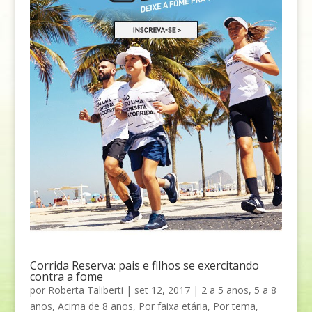
Corrida Reserva: pais e filhos se exercitando
contra a fome
por
Roberta Taliberti
|
set 12, 2017
|
2 a 5 anos
,
5 a 8
anos
,
Acima de 8 anos
,
Por faixa etária
,
Por tema
,