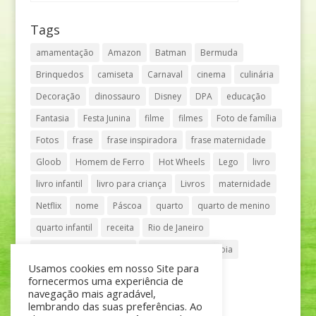
Tags
amamentação
Amazon
Batman
Bermuda
Brinquedos
camiseta
Carnaval
cinema
culinária
Decoração
dinossauro
Disney
DPA
educação
Fantasia
Festa Junina
filme
filmes
Foto de família
Fotos
frase
frase inspiradora
frase maternidade
Gloob
Homem de Ferro
Hot Wheels
Lego
livro
livro infantil
livro para criança
Livros
maternidade
Netflix
nome
Páscoa
quarto
quarto de menino
quarto infantil
receita
Rio de Janeiro
Shopping Anália Franco
Shopping Vila Olímpia
Usamos cookies em nosso Site para
São Paulo
teatro
tênis
fornecermos uma experiência de
navegação mais agradável,
lembrando das suas preferências. Ao