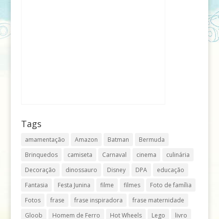
Tags
amamentação
Amazon
Batman
Bermuda
Brinquedos
camiseta
Carnaval
cinema
culinária
Decoração
dinossauro
Disney
DPA
educação
Fantasia
Festa Junina
filme
filmes
Foto de família
Fotos
frase
frase inspiradora
frase maternidade
Gloob
Homem de Ferro
Hot Wheels
Lego
livro