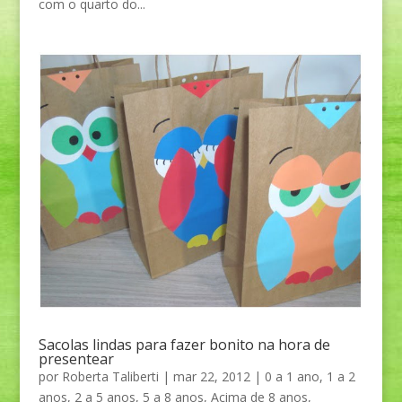
com o quarto do...
Sacolas lindas para fazer bonito na hora de
presentear
por
Roberta Taliberti
|
mar 22, 2012
|
0 a 1 ano
,
1 a 2
anos
,
2 a 5 anos
,
5 a 8 anos
,
Acima de 8 anos
,