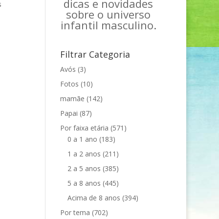
dicas e novidades
s
sobre o universo
infantil masculino.
Filtrar Categoria
Avós
(3)
Fotos
(10)
mamãe
(142)
Papai
(87)
Por faixa etária
(571)
0 a 1 ano
(183)
1 a 2 anos
(211)
2 a 5 anos
(385)
5 a 8 anos
(445)
Acima de 8 anos
(394)
Por tema
(702)