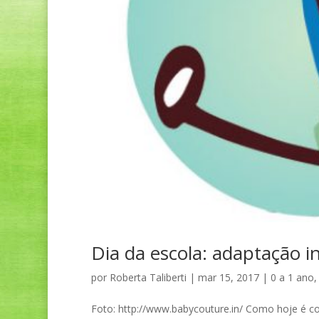
Dia da escola: adaptação in
por
Roberta Taliberti
|
mar 15, 2017
|
0 a 1 ano
Foto: http://www.babycouture.in/ Como hoje é c