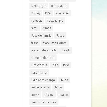
Decoração
dinossauro
Disney
DPA
educação
Fantasia
Festa Junina
filme
filmes
Foto de família
Fotos
frase
frase inspiradora
frase maternidade
Gloob
Homem de Ferro
Hot Wheels
Lego
livro
livro infantil
livro para criança
Livros
maternidade
Netflix
nome
Páscoa
quarto
quarto de menino