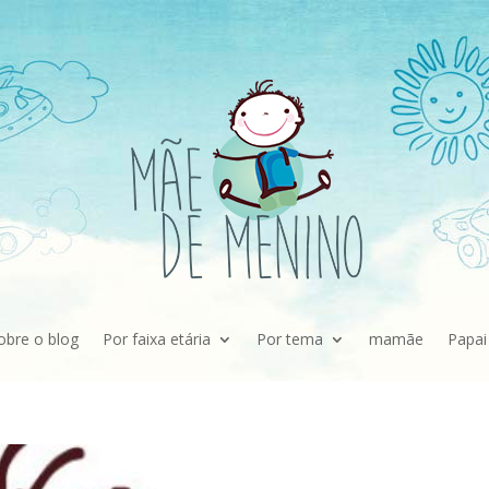
obre o blog
Por faixa etária
Por tema
mamãe
Papai