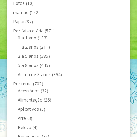
Fotos
(10)
mamãe
(142)
Papai
(87)
Por faixa etária
(571)
0 a 1 ano
(183)
1 a 2 anos
(211)
2 a 5 anos
(385)
5 a 8 anos
(445)
Acima de 8 anos
(394)
Por tema
(702)
Acessórios
(32)
Alimentação
(26)
Aplicativos
(3)
Arte
(3)
Beleza
(4)
Brinquedos
(75)