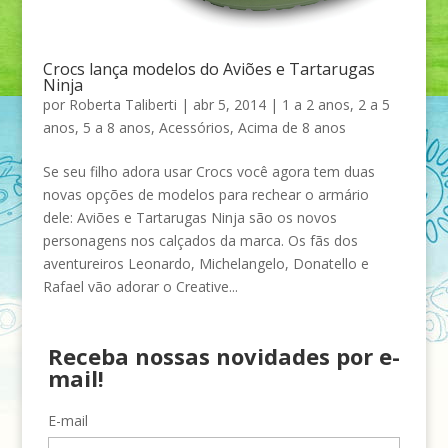
Crocs lança modelos do Aviões e Tartarugas
Ninja
por
Roberta Taliberti
|
abr 5, 2014
|
1 a 2 anos
,
2 a 5
anos
,
5 a 8 anos
,
Acessórios
,
Acima de 8 anos
Se seu filho adora usar Crocs você agora tem duas
novas opções de modelos para rechear o armário
dele: Aviões e Tartarugas Ninja são os novos
personagens nos calçados da marca. Os fãs dos
aventureiros Leonardo, Michelangelo, Donatello e
Rafael vão adorar o Creative...
Receba nossas novidades por e-
mail!
E-mail