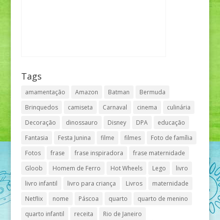
Tags
amamentação
Amazon
Batman
Bermuda
Brinquedos
camiseta
Carnaval
cinema
culinária
Decoração
dinossauro
Disney
DPA
educação
Fantasia
Festa Junina
filme
filmes
Foto de família
Fotos
frase
frase inspiradora
frase maternidade
Gloob
Homem de Ferro
Hot Wheels
Lego
livro
livro infantil
livro para criança
Livros
maternidade
Netflix
nome
Páscoa
quarto
quarto de menino
quarto infantil
receita
Rio de Janeiro