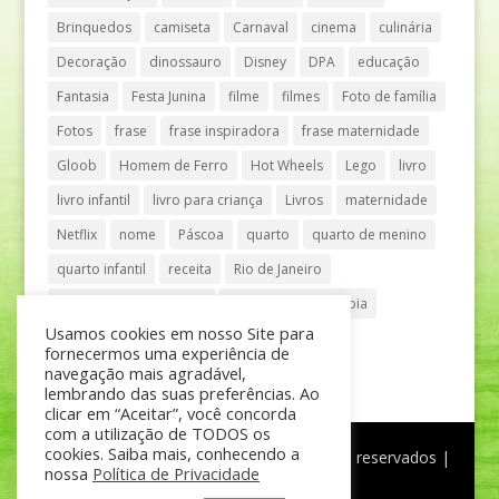
Brinquedos
camiseta
Carnaval
cinema
culinária
Decoração
dinossauro
Disney
DPA
educação
Fantasia
Festa Junina
filme
filmes
Foto de família
Fotos
frase
frase inspiradora
frase maternidade
Gloob
Homem de Ferro
Hot Wheels
Lego
livro
livro infantil
livro para criança
Livros
maternidade
Netflix
nome
Páscoa
quarto
quarto de menino
quarto infantil
receita
Rio de Janeiro
Shopping Anália Franco
Shopping Vila Olímpia
Usamos cookies em nosso Site para
São Paulo
teatro
tênis
fornecermos uma experiência de
navegação mais agradável,
lembrando das suas preferências. Ao
clicar em “Aceitar”, você concorda
com a utilização de TODOS os
cookies. Saiba mais, conhecendo a
®
Mãe de Menino
| © Todos os direitos reservados |
nossa
Política de Privacidade
Política de Privacidade