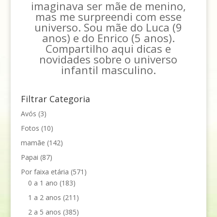
imaginava ser mãe de menino,
mas me surpreendi com esse
universo. Sou mãe do Luca (9
anos) e do Enrico (5 anos).
Compartilho aqui dicas e
novidades sobre o universo
infantil masculino.
Filtrar Categoria
Avós
(3)
Fotos
(10)
mamãe
(142)
Papai
(87)
Por faixa etária
(571)
0 a 1 ano
(183)
1 a 2 anos
(211)
2 a 5 anos
(385)