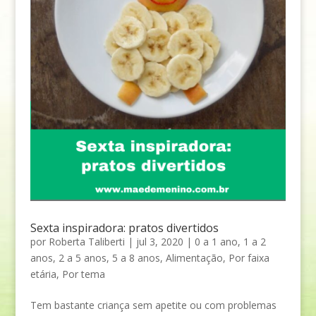
Sexta inspiradora: pratos divertidos
por
Roberta Taliberti
|
jul 3, 2020
|
0 a 1 ano
,
1 a 2
anos
,
2 a 5 anos
,
5 a 8 anos
,
Alimentação
,
Por faixa
etária
,
Por tema
Tem bastante criança sem apetite ou com problemas