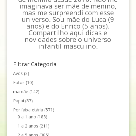
imaginava ser mãe de menino,
mas me surpreendi com esse
universo. Sou mãe do Luca (9
anos) e do Enrico (5 anos).
Compartilho aqui dicas e
novidades sobre o universo
infantil masculino.
Filtrar Categoria
Avós
(3)
Fotos
(10)
mamãe
(142)
Papai
(87)
Por faixa etária
(571)
0 a 1 ano
(183)
1 a 2 anos
(211)
2 a 5 anos
(385)