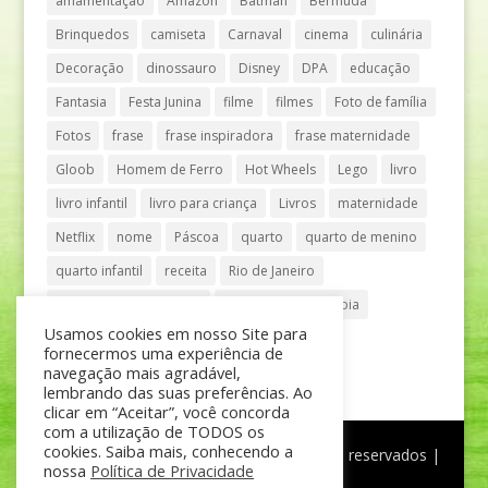
amamentação
Amazon
Batman
Bermuda
Brinquedos
camiseta
Carnaval
cinema
culinária
Decoração
dinossauro
Disney
DPA
educação
Fantasia
Festa Junina
filme
filmes
Foto de família
Fotos
frase
frase inspiradora
frase maternidade
Gloob
Homem de Ferro
Hot Wheels
Lego
livro
livro infantil
livro para criança
Livros
maternidade
Netflix
nome
Páscoa
quarto
quarto de menino
quarto infantil
receita
Rio de Janeiro
Shopping Anália Franco
Shopping Vila Olímpia
Usamos cookies em nosso Site para
São Paulo
teatro
tênis
fornecermos uma experiência de
navegação mais agradável,
lembrando das suas preferências. Ao
clicar em “Aceitar”, você concorda
com a utilização de TODOS os
cookies. Saiba mais, conhecendo a
®
Mãe de Menino
| © Todos os direitos reservados |
nossa
Política de Privacidade
Política de Privacidade