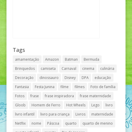
Tags
amamentação
Amazon
Batman
Bermuda
Brinquedos
camiseta
Carnaval
cinema
culinária
Decoração
dinossauro
Disney
DPA
educação
Fantasia
Festa Junina
filme
filmes
Foto de família
Fotos
frase
frase inspiradora
frase maternidade
Gloob
Homem de Ferro
Hot Wheels
Lego
livro
livro infantil
livro para criança
Livros
maternidade
Netflix
nome
Páscoa
quarto
quarto de menino