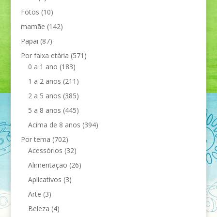
Fotos
(10)
mamãe
(142)
Papai
(87)
Por faixa etária
(571)
0 a 1 ano
(183)
1 a 2 anos
(211)
2 a 5 anos
(385)
5 a 8 anos
(445)
Acima de 8 anos
(394)
Por tema
(702)
Acessórios
(32)
Alimentação
(26)
Aplicativos
(3)
Arte
(3)
Beleza
(4)