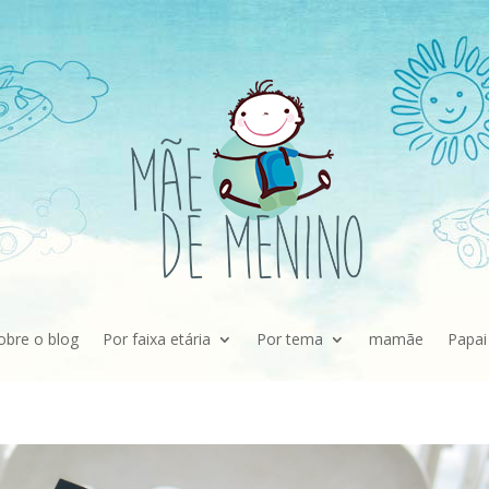
obre o blog
Por faixa etária
Por tema
mamãe
Papai