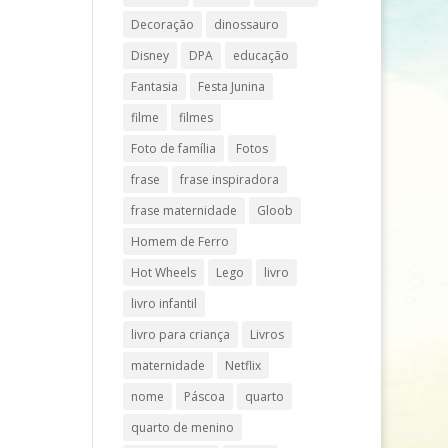
Decoração
dinossauro
Disney
DPA
educação
Fantasia
Festa Junina
filme
filmes
Foto de família
Fotos
frase
frase inspiradora
frase maternidade
Gloob
Homem de Ferro
Hot Wheels
Lego
livro
livro infantil
livro para criança
Livros
maternidade
Netflix
nome
Páscoa
quarto
quarto de menino