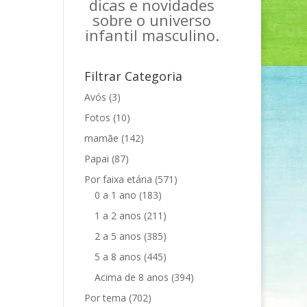
dicas e novidades
sobre o universo
infantil masculino.
Filtrar Categoria
Avós
(3)
Fotos
(10)
mamãe
(142)
Papai
(87)
Por faixa etária
(571)
0 a 1 ano
(183)
1 a 2 anos
(211)
2 a 5 anos
(385)
5 a 8 anos
(445)
Acima de 8 anos
(394)
Por tema
(702)