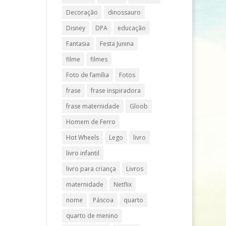
Decoração
dinossauro
Disney
DPA
educação
Fantasia
Festa Junina
filme
filmes
Foto de família
Fotos
frase
frase inspiradora
frase maternidade
Gloob
Homem de Ferro
Hot Wheels
Lego
livro
livro infantil
livro para criança
Livros
maternidade
Netflix
nome
Páscoa
quarto
quarto de menino