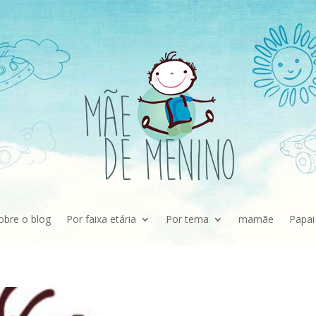
obre o blog
Por faixa etária
Por tema
mamãe
Papai