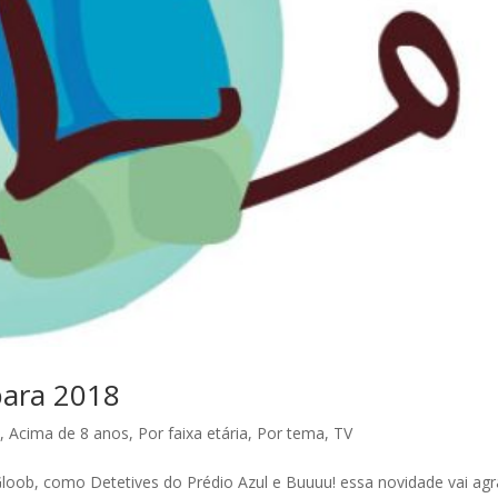
para 2018
,
Acima de 8 anos
,
Por faixa etária
,
Por tema
,
TV
l Gloob, como Detetives do Prédio Azul e Buuuu! essa novidade vai ag