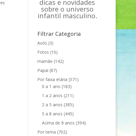
dicas e novidades
ões
sobre o universo
infantil masculino.
Filtrar Categoria
Avós
(3)
Fotos
(10)
mamãe
(142)
Papai
(87)
Por faixa etária
(571)
0 a 1 ano
(183)
1 a 2 anos
(211)
2 a 5 anos
(385)
5 a 8 anos
(445)
Acima de 8 anos
(394)
Por tema
(702)