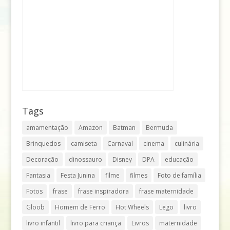
Tags
amamentação
Amazon
Batman
Bermuda
Brinquedos
camiseta
Carnaval
cinema
culinária
Decoração
dinossauro
Disney
DPA
educação
Fantasia
Festa Junina
filme
filmes
Foto de família
Fotos
frase
frase inspiradora
frase maternidade
Gloob
Homem de Ferro
Hot Wheels
Lego
livro
livro infantil
livro para criança
Livros
maternidade