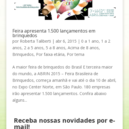
Feira apresenta 1.500 lançamentos em
brinquedos
por
Roberta Taliberti
|
abr 6, 2015
|
0 a 1 ano
,
1 a 2
anos
,
2 a 5 anos
,
5 a 8 anos
,
Acima de 8 anos
,
Brinquedos
,
Por faixa etária
,
Por tema
A maior feira de brinquedos do Brasil E terceira maior
do mundo, a ABRIN 2015 – Feira Brasileira de
Brinquedos, começa amanhã e vai até o dia 10 de abril,
no Expo Center Norte, em São Paulo. 180 empresas
irão apresentar 1.500 lançamentos. Confira abaixo
alguns...
Receba nossas novidades por e-
mail!