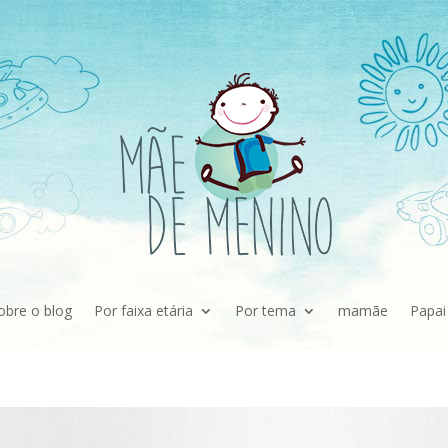
obre o blog
Por faixa etária
Por tema
mamãe
Papai