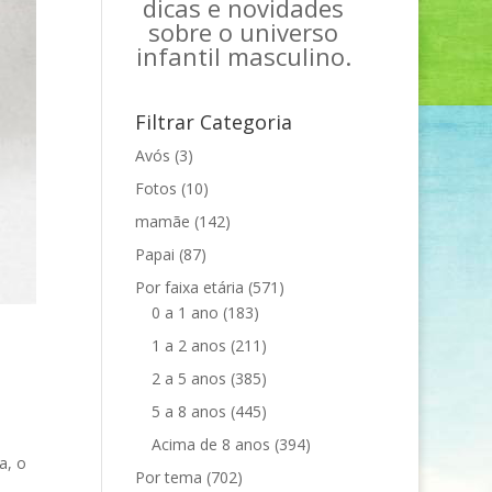
dicas e novidades
sobre o universo
infantil masculino.
Filtrar Categoria
Avós
(3)
Fotos
(10)
mamãe
(142)
Papai
(87)
Por faixa etária
(571)
0 a 1 ano
(183)
1 a 2 anos
(211)
2 a 5 anos
(385)
5 a 8 anos
(445)
Acima de 8 anos
(394)
a, o
Por tema
(702)