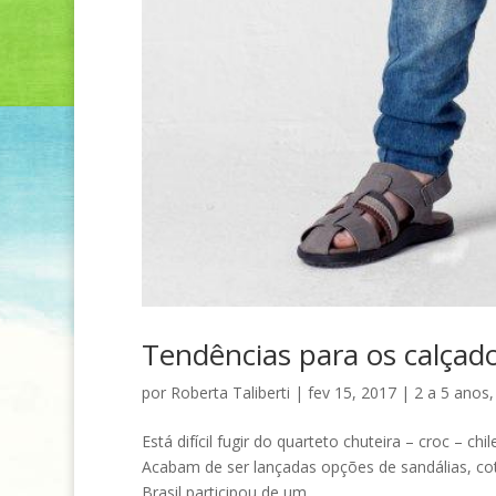
Tendências para os calçado
por
Roberta Taliberti
|
fev 15, 2017
|
2 a 5 anos
Está difícil fugir do quarteto chuteira – croc – c
Acabam de ser lançadas opções de sandálias, cot
Brasil participou de um...