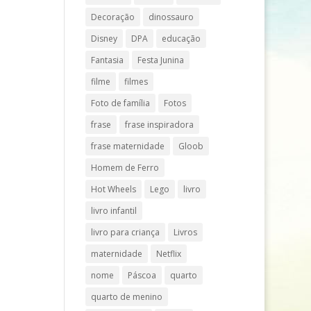
Decoração
dinossauro
Disney
DPA
educação
Fantasia
Festa Junina
filme
filmes
Foto de família
Fotos
frase
frase inspiradora
frase maternidade
Gloob
Homem de Ferro
Hot Wheels
Lego
livro
livro infantil
livro para criança
Livros
maternidade
Netflix
nome
Páscoa
quarto
quarto de menino