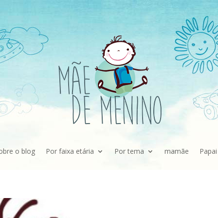
obre o blog
Por faixa etária
Por tema
mamãe
Papai