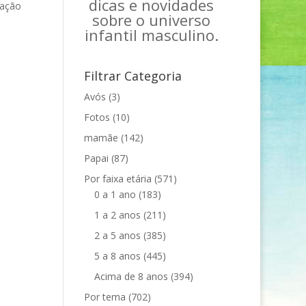
dicas e novidades
cação
sobre o universo
infantil masculino.
Filtrar Categoria
Avós
(3)
Fotos
(10)
mamãe
(142)
Papai
(87)
Por faixa etária
(571)
0 a 1 ano
(183)
1 a 2 anos
(211)
2 a 5 anos
(385)
5 a 8 anos
(445)
Acima de 8 anos
(394)
Por tema
(702)