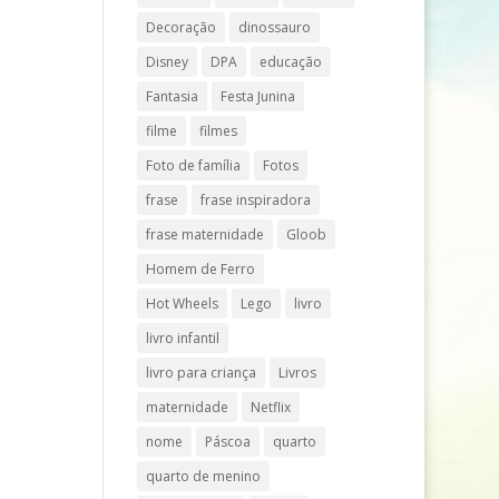
Decoração
dinossauro
Disney
DPA
educação
Fantasia
Festa Junina
filme
filmes
Foto de família
Fotos
frase
frase inspiradora
frase maternidade
Gloob
Homem de Ferro
Hot Wheels
Lego
livro
livro infantil
livro para criança
Livros
maternidade
Netflix
nome
Páscoa
quarto
quarto de menino