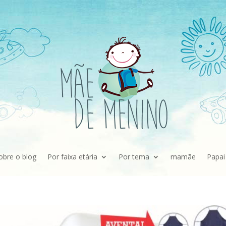
obre o blog
Por faixa etária
Por tema
mamãe
Papai