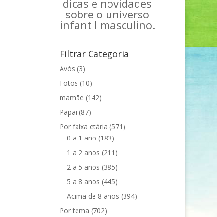
dicas e novidades
sobre o universo
infantil masculino.
Filtrar Categoria
Avós
(3)
Fotos
(10)
mamãe
(142)
Papai
(87)
Por faixa etária
(571)
0 a 1 ano
(183)
1 a 2 anos
(211)
2 a 5 anos
(385)
5 a 8 anos
(445)
Acima de 8 anos
(394)
Por tema
(702)