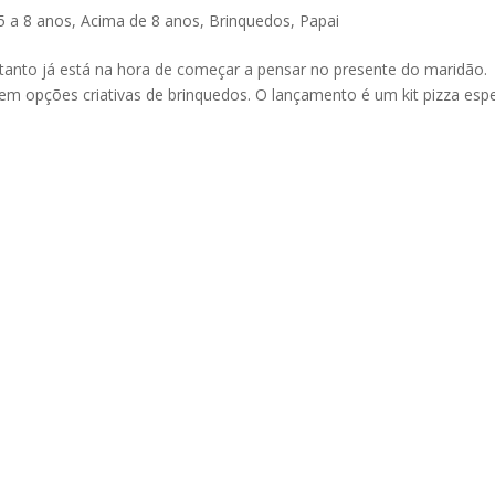
5 a 8 anos
,
Acima de 8 anos
,
Brinquedos
,
Papai
tanto já está na hora de começar a pensar no presente do maridão.
m opções criativas de brinquedos. O lançamento é um kit pizza espe