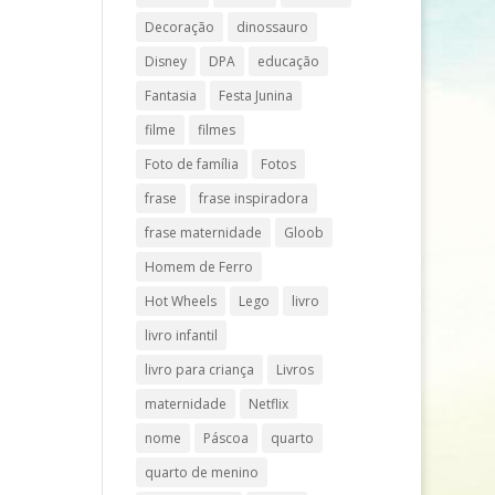
Decoração
dinossauro
Disney
DPA
educação
Fantasia
Festa Junina
filme
filmes
Foto de família
Fotos
frase
frase inspiradora
frase maternidade
Gloob
Homem de Ferro
Hot Wheels
Lego
livro
livro infantil
livro para criança
Livros
maternidade
Netflix
nome
Páscoa
quarto
quarto de menino