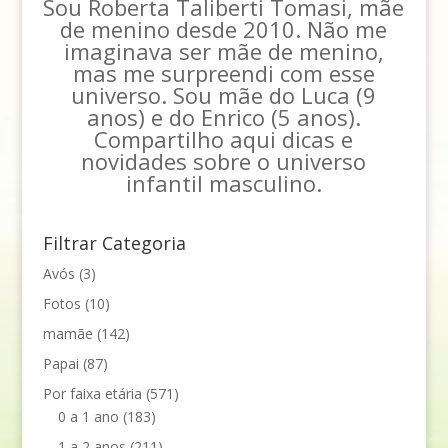
Sou Roberta Taliberti Tomasi, mãe
de menino desde 2010. Não me
imaginava ser mãe de menino,
mas me surpreendi com esse
universo. Sou mãe do Luca (9
anos) e do Enrico (5 anos).
Compartilho aqui dicas e
novidades sobre o universo
infantil masculino.
Filtrar Categoria
Avós
(3)
Fotos
(10)
mamãe
(142)
Papai
(87)
Por faixa etária
(571)
0 a 1 ano
(183)
1 a 2 anos
(211)