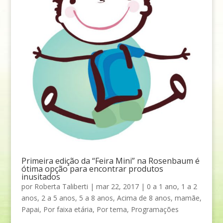
Primeira edição da “Feira Mini” na Rosenbaum é
ótima opção para encontrar produtos
inusitados
por
Roberta Taliberti
|
mar 22, 2017
|
0 a 1 ano
,
1 a 2
anos
,
2 a 5 anos
,
5 a 8 anos
,
Acima de 8 anos
,
mamãe
,
Papai
,
Por faixa etária
,
Por tema
,
Programações