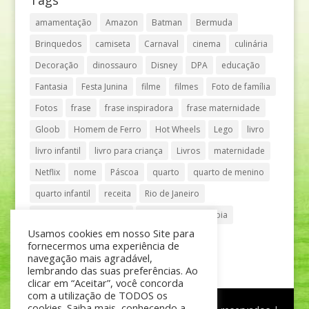
amamentação
Amazon
Batman
Bermuda
Brinquedos
camiseta
Carnaval
cinema
culinária
Decoração
dinossauro
Disney
DPA
educação
Fantasia
Festa Junina
filme
filmes
Foto de família
Fotos
frase
frase inspiradora
frase maternidade
Gloob
Homem de Ferro
Hot Wheels
Lego
livro
livro infantil
livro para criança
Livros
maternidade
Netflix
nome
Páscoa
quarto
quarto de menino
quarto infantil
receita
Rio de Janeiro
Shopping Anália Franco
Shopping Vila Olímpia
Usamos cookies em nosso Site para
São Paulo
teatro
tênis
fornecermos uma experiência de
navegação mais agradável,
lembrando das suas preferências. Ao
clicar em “Aceitar”, você concorda
com a utilização de TODOS os
cookies. Saiba mais, conhecendo a