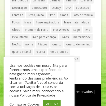
Brinquedos
camiseta
Carnaval
cinema
culinária
Decoração
dinossauro
Disney
DPA
educação
Fantasia
Festa Junina
filme
filmes
Foto de família
Fotos
frase
frase inspiradora
frase maternidade
Gloob
Homem de Ferro
Hot Wheels
Lego
livro
livro infantil
livro para criança
Livros
maternidade
Netflix
nome
Páscoa
quarto
quarto de menino
quarto infantil
receita
Rio de Janeiro
Shopping Anália Franco
Shopping Vila Olímpia
Usamos cookies em nosso Site para
São Paulo
teatro
tênis
fornecermos uma experiência de
navegação mais agradável,
lembrando das suas preferências. Ao
clicar em “Aceitar”, você concorda
com a utilização de TODOS os
cookies. Saiba mais, conhecendo a
®
Mãe de Menino
| © Todos os direitos reservados |
nossa
Política de Privacidade
Política de Privacidade
Configurar Cookies
ACEITAR