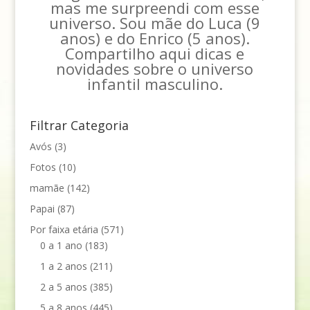
mas me surpreendi com esse
universo. Sou mãe do Luca (9
anos) e do Enrico (5 anos).
Compartilho aqui dicas e
novidades sobre o universo
infantil masculino.
Filtrar Categoria
Avós
(3)
Fotos
(10)
mamãe
(142)
Papai
(87)
Por faixa etária
(571)
0 a 1 ano
(183)
1 a 2 anos
(211)
2 a 5 anos
(385)
5 a 8 anos
(445)