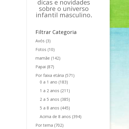
dicas e novidades
sobre o universo
infantil masculino.
Filtrar Categoria
Avós
(3)
Fotos
(10)
mamãe
(142)
Papai
(87)
Por faixa etária
(571)
0 a 1 ano
(183)
1 a 2 anos
(211)
2 a 5 anos
(385)
5 a 8 anos
(445)
Acima de 8 anos
(394)
Por tema
(702)