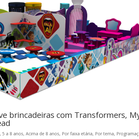
e brincadeiras com Transformers, M
ead
,
5 a 8 anos
,
Acima de 8 anos
,
Por faixa etária
,
Por tema
,
Programaç