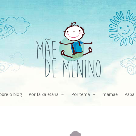
obre o blog
Por faixa etária
Por tema
mamãe
Papai