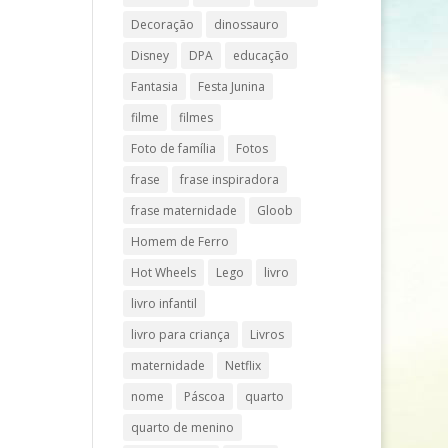
Decoração
dinossauro
Disney
DPA
educação
Fantasia
Festa Junina
filme
filmes
Foto de família
Fotos
frase
frase inspiradora
frase maternidade
Gloob
Homem de Ferro
Hot Wheels
Lego
livro
livro infantil
livro para criança
Livros
maternidade
Netflix
nome
Páscoa
quarto
quarto de menino