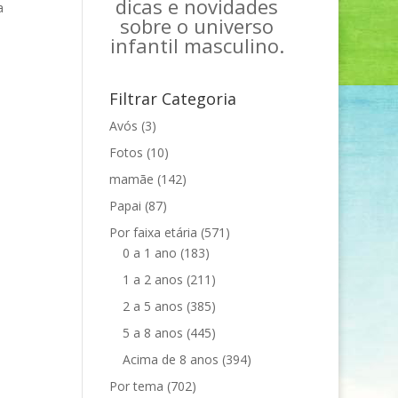
dicas e novidades
a
sobre o universo
infantil masculino.
Filtrar Categoria
Avós
(3)
Fotos
(10)
mamãe
(142)
Papai
(87)
Por faixa etária
(571)
0 a 1 ano
(183)
1 a 2 anos
(211)
2 a 5 anos
(385)
5 a 8 anos
(445)
Acima de 8 anos
(394)
Por tema
(702)