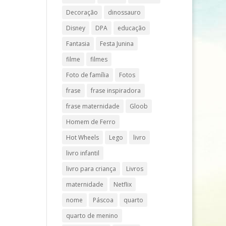
Decoração
dinossauro
Disney
DPA
educação
Fantasia
Festa Junina
filme
filmes
Foto de família
Fotos
frase
frase inspiradora
frase maternidade
Gloob
Homem de Ferro
Hot Wheels
Lego
livro
livro infantil
livro para criança
Livros
maternidade
Netflix
nome
Páscoa
quarto
quarto de menino