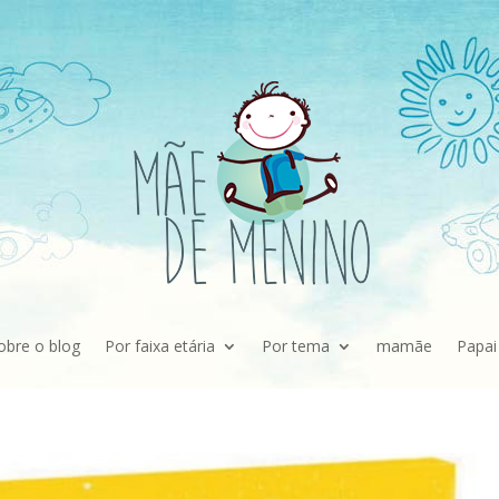
obre o blog
Por faixa etária
Por tema
mamãe
Papai