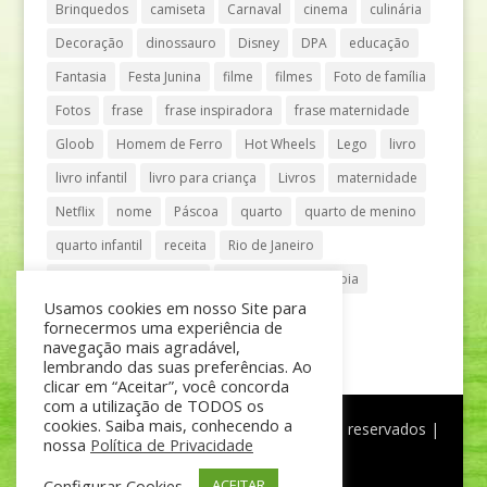
Brinquedos
camiseta
Carnaval
cinema
culinária
Decoração
dinossauro
Disney
DPA
educação
Fantasia
Festa Junina
filme
filmes
Foto de família
Fotos
frase
frase inspiradora
frase maternidade
Gloob
Homem de Ferro
Hot Wheels
Lego
livro
livro infantil
livro para criança
Livros
maternidade
Netflix
nome
Páscoa
quarto
quarto de menino
quarto infantil
receita
Rio de Janeiro
Shopping Anália Franco
Shopping Vila Olímpia
Usamos cookies em nosso Site para
São Paulo
teatro
tênis
fornecermos uma experiência de
navegação mais agradável,
lembrando das suas preferências. Ao
clicar em “Aceitar”, você concorda
com a utilização de TODOS os
cookies. Saiba mais, conhecendo a
®
Mãe de Menino
| © Todos os direitos reservados |
nossa
Política de Privacidade
Política de Privacidade
Configurar Cookies
ACEITAR