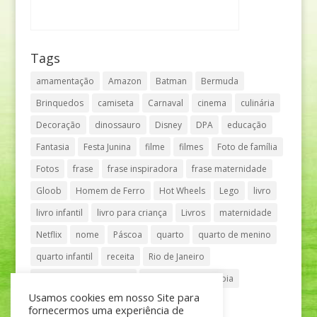
Tags
amamentação
Amazon
Batman
Bermuda
Brinquedos
camiseta
Carnaval
cinema
culinária
Decoração
dinossauro
Disney
DPA
educação
Fantasia
Festa Junina
filme
filmes
Foto de família
Fotos
frase
frase inspiradora
frase maternidade
Gloob
Homem de Ferro
Hot Wheels
Lego
livro
livro infantil
livro para criança
Livros
maternidade
Netflix
nome
Páscoa
quarto
quarto de menino
quarto infantil
receita
Rio de Janeiro
Shopping Anália Franco
Shopping Vila Olímpia
Usamos cookies em nosso Site para
São Paulo
teatro
tênis
fornecermos uma experiência de