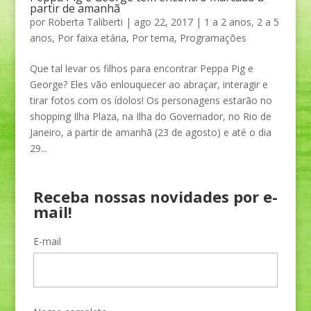
partir de amanhã
por
Roberta Taliberti
|
ago 22, 2017
|
1 a 2 anos
,
2 a 5
anos
,
Por faixa etária
,
Por tema
,
Programações
Que tal levar os filhos para encontrar Peppa Pig e
George? Eles vão enlouquecer ao abraçar, interagir e
tirar fotos com os ídolos! Os personagens estarão no
shopping Ilha Plaza, na Ilha do Governador, no Rio de
Janeiro, a partir de amanhã (23 de agosto) e até o dia
29...
Receba nossas novidades por e-
mail!
E-mail