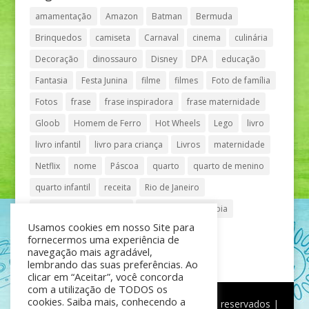
amamentação
Amazon
Batman
Bermuda
Brinquedos
camiseta
Carnaval
cinema
culinária
Decoração
dinossauro
Disney
DPA
educação
Fantasia
Festa Junina
filme
filmes
Foto de família
Fotos
frase
frase inspiradora
frase maternidade
Gloob
Homem de Ferro
Hot Wheels
Lego
livro
livro infantil
livro para criança
Livros
maternidade
Netflix
nome
Páscoa
quarto
quarto de menino
quarto infantil
receita
Rio de Janeiro
Shopping Anália Franco
Shopping Vila Olímpia
Usamos cookies em nosso Site para
São Paulo
teatro
tênis
fornecermos uma experiência de
navegação mais agradável,
lembrando das suas preferências. Ao
clicar em “Aceitar”, você concorda
com a utilização de TODOS os
cookies. Saiba mais, conhecendo a
®
Mãe de Menino
| © Todos os direitos reservados |