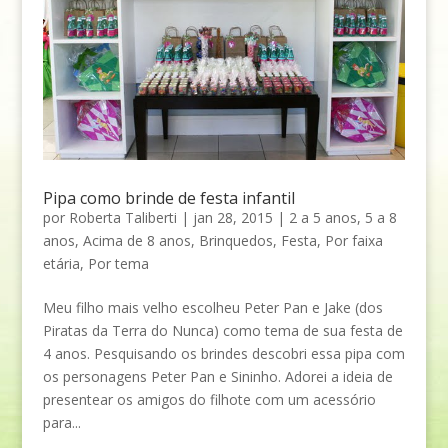
Pipa como brinde de festa infantil
por
Roberta Taliberti
|
jan 28, 2015
|
2 a 5 anos
,
5 a 8
anos
,
Acima de 8 anos
,
Brinquedos
,
Festa
,
Por faixa
etária
,
Por tema
Meu filho mais velho escolheu Peter Pan e Jake (dos
Piratas da Terra do Nunca) como tema de sua festa de
4 anos. Pesquisando os brindes descobri essa pipa com
os personagens Peter Pan e Sininho. Adorei a ideia de
presentear os amigos do filhote com um acessório
para...