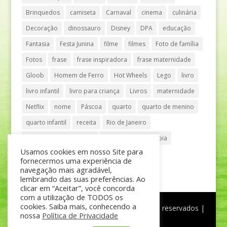
Brinquedos
camiseta
Carnaval
cinema
culinária
Decoração
dinossauro
Disney
DPA
educação
Fantasia
Festa Junina
filme
filmes
Foto de família
Fotos
frase
frase inspiradora
frase maternidade
Gloob
Homem de Ferro
Hot Wheels
Lego
livro
livro infantil
livro para criança
Livros
maternidade
Netflix
nome
Páscoa
quarto
quarto de menino
quarto infantil
receita
Rio de Janeiro
Shopping Anália Franco
Shopping Vila Olímpia
Usamos cookies em nosso Site para
São Paulo
teatro
tênis
fornecermos uma experiência de
navegação mais agradável,
lembrando das suas preferências. Ao
clicar em “Aceitar”, você concorda
com a utilização de TODOS os
cookies. Saiba mais, conhecendo a
®
Mãe de Menino
| © Todos os direitos reservados |
nossa
Política de Privacidade
Política de Privacidade