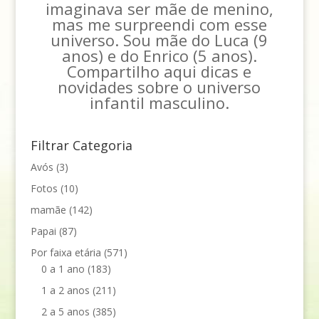
imaginava ser mãe de menino,
mas me surpreendi com esse
universo. Sou mãe do Luca (9
anos) e do Enrico (5 anos).
Compartilho aqui dicas e
novidades sobre o universo
infantil masculino.
Filtrar Categoria
Avós
(3)
Fotos
(10)
mamãe
(142)
Papai
(87)
Por faixa etária
(571)
0 a 1 ano
(183)
1 a 2 anos
(211)
2 a 5 anos
(385)