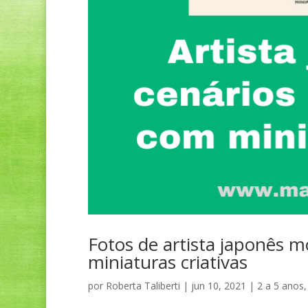
Fotos de artista japonês 
miniaturas criativas
por
Roberta Taliberti
|
jun 10, 2021
|
2 a 5 anos