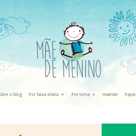
obre o blog
Por faixa etária
Por tema
mamãe
Papai