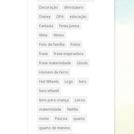
Decoração
dinossauro
Disney
DPA
educação
Fantasia
Festa Junina
filme
filmes
Foto de família
Fotos
frase
frase inspiradora
frase maternidade
Gloob
Homem de Ferro
Hot Wheels
Lego
livro
livro infantil
livro para criança
Livros
maternidade
Netflix
nome
Páscoa
quarto
quarto de menino