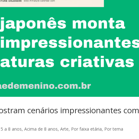
mostram cenários impressionantes co
,
5 a 8 anos
,
Acima de 8 anos
,
Arte
,
Por faixa etária
,
Por tema