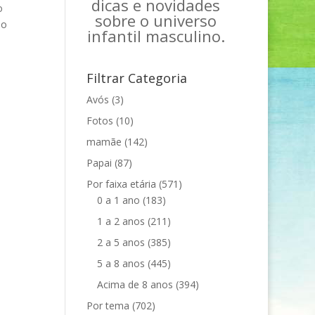
dicas e novidades
o
sobre o universo
mo
infantil masculino.
Filtrar Categoria
Avós
(3)
Fotos
(10)
mamãe
(142)
Papai
(87)
Por faixa etária
(571)
0 a 1 ano
(183)
1 a 2 anos
(211)
2 a 5 anos
(385)
5 a 8 anos
(445)
Acima de 8 anos
(394)
Por tema
(702)