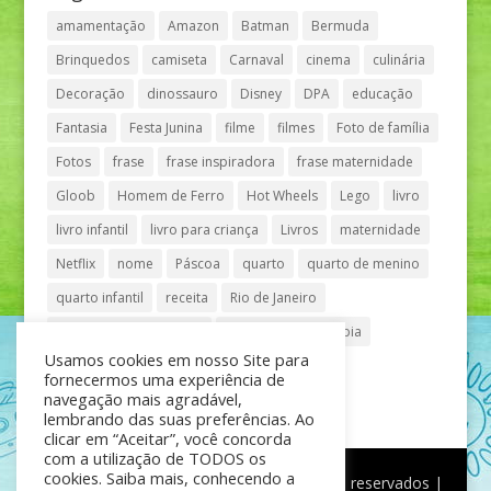
amamentação
Amazon
Batman
Bermuda
Brinquedos
camiseta
Carnaval
cinema
culinária
Decoração
dinossauro
Disney
DPA
educação
Fantasia
Festa Junina
filme
filmes
Foto de família
Fotos
frase
frase inspiradora
frase maternidade
Gloob
Homem de Ferro
Hot Wheels
Lego
livro
livro infantil
livro para criança
Livros
maternidade
Netflix
nome
Páscoa
quarto
quarto de menino
quarto infantil
receita
Rio de Janeiro
Shopping Anália Franco
Shopping Vila Olímpia
Usamos cookies em nosso Site para
São Paulo
teatro
tênis
fornecermos uma experiência de
navegação mais agradável,
lembrando das suas preferências. Ao
clicar em “Aceitar”, você concorda
com a utilização de TODOS os
cookies. Saiba mais, conhecendo a
®
Mãe de Menino
| © Todos os direitos reservados |