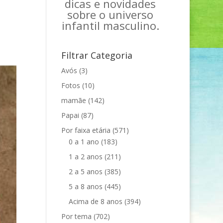
dicas e novidades
sobre o universo
infantil masculino.
Filtrar Categoria
Avós
(3)
Fotos
(10)
mamãe
(142)
Papai
(87)
Por faixa etária
(571)
0 a 1 ano
(183)
1 a 2 anos
(211)
2 a 5 anos
(385)
5 a 8 anos
(445)
Acima de 8 anos
(394)
Por tema
(702)