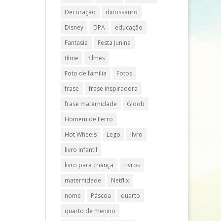
Decoração
dinossauro
Disney
DPA
educação
Fantasia
Festa Junina
filme
filmes
Foto de família
Fotos
frase
frase inspiradora
frase maternidade
Gloob
Homem de Ferro
Hot Wheels
Lego
livro
livro infantil
livro para criança
Livros
maternidade
Netflix
nome
Páscoa
quarto
quarto de menino