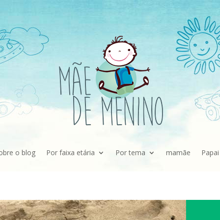
obre o blog
Por faixa etária
Por tema
mamãe
Papai