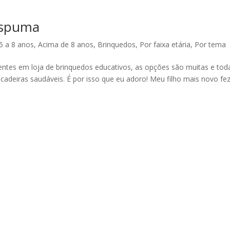
espuma
5 a 8 anos
,
Acima de 8 anos
,
Brinquedos
,
Por faixa etária
,
Por tema
entes em loja de brinquedos educativos, as opções são muitas e tod
cadeiras saudáveis. É por isso que eu adoro! Meu filho mais novo fez