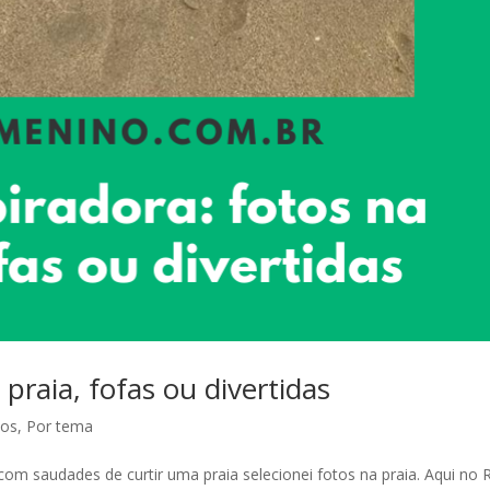
 praia, fofas ou divertidas
tos
,
Por tema
 saudades de curtir uma praia selecionei fotos na praia. Aqui no R