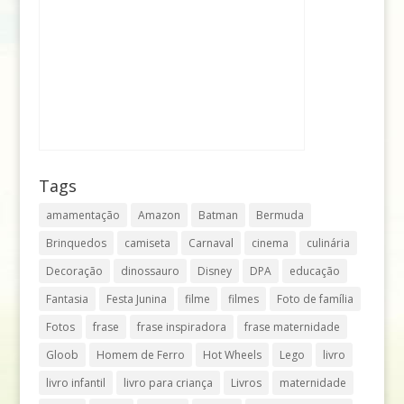
Tags
amamentação
Amazon
Batman
Bermuda
Brinquedos
camiseta
Carnaval
cinema
culinária
Decoração
dinossauro
Disney
DPA
educação
Fantasia
Festa Junina
filme
filmes
Foto de família
Fotos
frase
frase inspiradora
frase maternidade
Gloob
Homem de Ferro
Hot Wheels
Lego
livro
livro infantil
livro para criança
Livros
maternidade