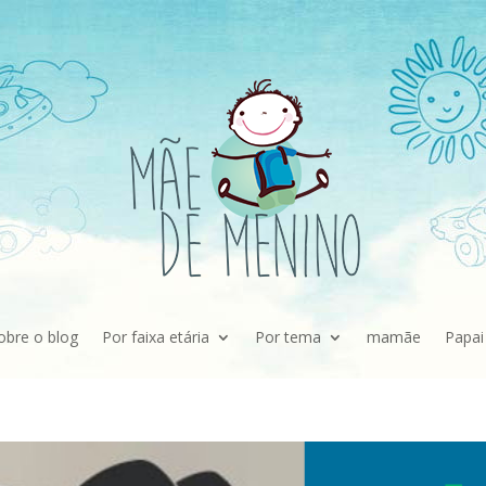
obre o blog
Por faixa etária
Por tema
mamãe
Papai