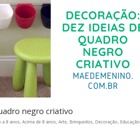
uadro negro criativo
5 a 8 anos
,
Acima de 8 anos
,
Arte
,
Brinquedos
,
Decoração
,
Educação