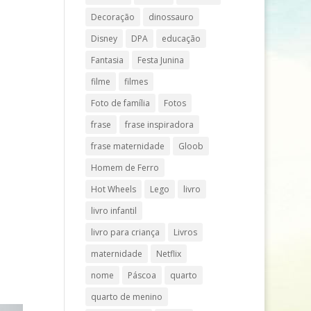
Decoração
dinossauro
Disney
DPA
educação
Fantasia
Festa Junina
filme
filmes
Foto de família
Fotos
frase
frase inspiradora
frase maternidade
Gloob
Homem de Ferro
Hot Wheels
Lego
livro
livro infantil
á
livro para criança
Livros
maternidade
Netflix
nome
Páscoa
quarto
quarto de menino