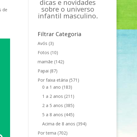
dicas e novidades
sobre o universo
s de
infantil masculino.
Filtrar Categoria
Avós
(3)
Fotos
(10)
mamãe
(142)
Papai
(87)
Por faixa etária
(571)
0 a 1 ano
(183)
1 a 2 anos
(211)
2 a 5 anos
(385)
5 a 8 anos
(445)
Acima de 8 anos
(394)
Por tema
(702)