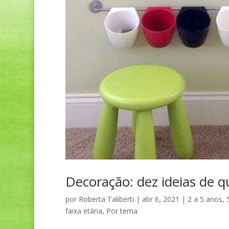
Decoração: dez ideias de q
por
Roberta Taliberti
|
abr 6, 2021
|
2 a 5 anos
,
faixa etária
,
Por tema