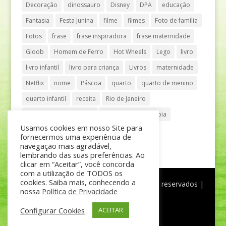
Decoração
dinossauro
Disney
DPA
educação
Fantasia
Festa Junina
filme
filmes
Foto de família
Fotos
frase
frase inspiradora
frase maternidade
Gloob
Homem de Ferro
Hot Wheels
Lego
livro
livro infantil
livro para criança
Livros
maternidade
Netflix
nome
Páscoa
quarto
quarto de menino
quarto infantil
receita
Rio de Janeiro
Shopping Anália Franco
Shopping Vila Olímpia
Usamos cookies em nosso Site para
São Paulo
teatro
tênis
fornecermos uma experiência de
navegação mais agradável,
lembrando das suas preferências. Ao
clicar em “Aceitar”, você concorda
com a utilização de TODOS os
cookies. Saiba mais, conhecendo a
®
Mãe de Menino
| © Todos os direitos reservados |
nossa
Política de Privacidade
Política de Privacidade
Configurar Cookies
ACEITAR