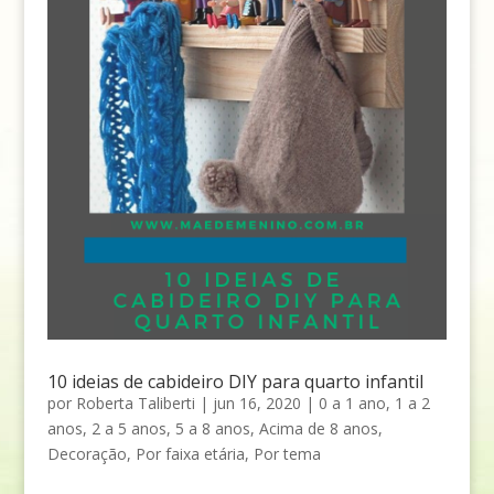
10 ideias de cabideiro DIY para quarto infantil
por
Roberta Taliberti
|
jun 16, 2020
|
0 a 1 ano
,
1 a 2
anos
,
2 a 5 anos
,
5 a 8 anos
,
Acima de 8 anos
,
Decoração
,
Por faixa etária
,
Por tema