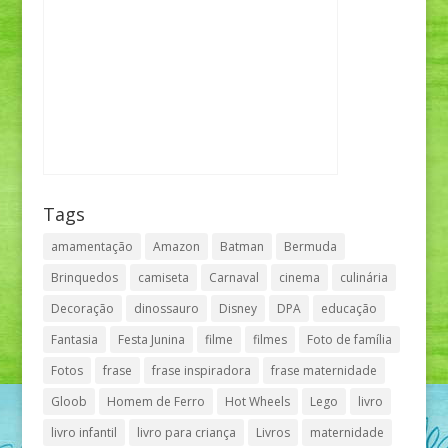
Tags
amamentação
Amazon
Batman
Bermuda
Brinquedos
camiseta
Carnaval
cinema
culinária
Decoração
dinossauro
Disney
DPA
educação
Fantasia
Festa Junina
filme
filmes
Foto de família
Fotos
frase
frase inspiradora
frase maternidade
Gloob
Homem de Ferro
Hot Wheels
Lego
livro
livro infantil
livro para criança
Livros
maternidade