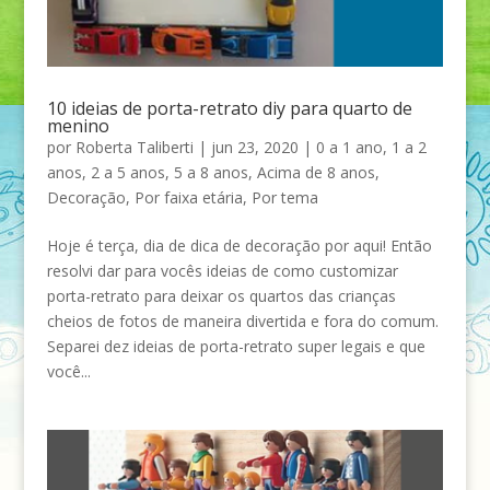
10 ideias de porta-retrato diy para quarto de
menino
por
Roberta Taliberti
|
jun 23, 2020
|
0 a 1 ano
,
1 a 2
anos
,
2 a 5 anos
,
5 a 8 anos
,
Acima de 8 anos
,
Decoração
,
Por faixa etária
,
Por tema
Hoje é terça, dia de dica de decoração por aqui! Então
resolvi dar para vocês ideias de como customizar
porta-retrato para deixar os quartos das crianças
cheios de fotos de maneira divertida e fora do comum.
Separei dez ideias de porta-retrato super legais e que
você...